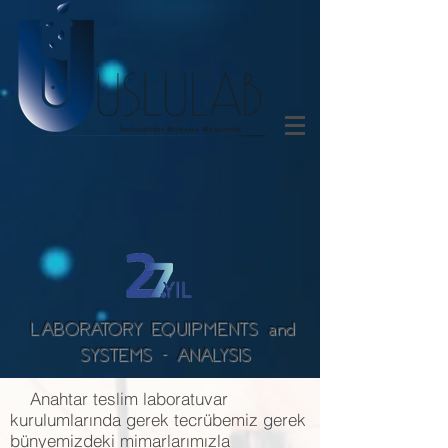
LABORATORY EQUIPMENTS and
SYSTEMS - ANALYSIS
Anahtar teslim laboratuvar
kurulumlarında gerek tecrübemiz gerek
bünyemizdeki mimarlarımızla